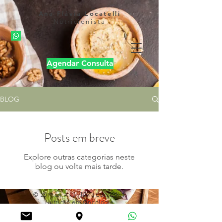
Ana Flávia Locatelli
Nutricionista
Agendar Consulta
BLOG
Posts em breve
Explore outras categorias neste
blog ou volte mais tarde.
© 2019 by Ana Flávia Locatelli l
Nutrição em Oncologia