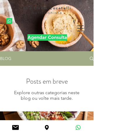
Ana Flávia Locatelli
Nutricionista
Agendar Consulta
BLOG
Posts em breve
Explore outras categorias neste
blog ou volte mais tarde.
© 2019 by Ana Flávia Locatelli l
Nutrição em Oncologia